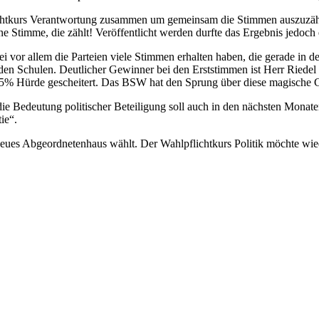
chtkurs Verantwortung zusammen um gemeinsam die Stimmen auszuzähle
e Stimme, die zählt! Veröffentlicht werden durfte das Ergebnis jedoch 
 vor allem die Parteien viele Stimmen erhalten haben, die gerade in d
n Schulen. Deutlicher Gewinner bei den Erststimmen ist Herr Riedel
r 5% Hürde gescheitert. Das BSW hat den Sprung über diese magische 
die Bedeutung politischer Beteiligung soll auch in den nächsten Monat
tie“.
 neues Abgeordnetenhaus wählt. Der Wahlpflichtkurs Politik möchte wie