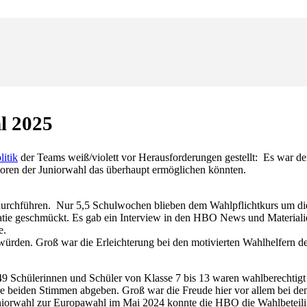
l 2025
litik
der Teams weiß/violett vor Herausforderungen gestellt: Es war d
toren der Juniorwahl das überhaupt ermöglichen könnten.
 durchführen. Nur 5,5 Schulwochen blieben dem Wahlpflichtkurs um die
tie geschmückt. Es gab ein Interview in den HBO News und Materialien
e.
n würden. Groß war die Erleichterung bei den motivierten Wahlhelfern d
.
 949 Schülerinnen und Schüler von Klasse 7 bis 13 waren wahlberechti
eiden Stimmen abgeben. Groß war die Freude hier vor allem bei denjen
Juniorwahl zur Europawahl im Mai 2024 konnte die HBO die Wahlbeteil