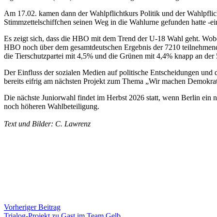
Am 17.02. kamen dann der Wahlpflichtkurs Politik und der Wahlpfli
Stimmzettelschiffchen seinen Weg in die Wahlurne gefunden hatte -ein
Es zeigt sich, dass die HBO mit dem Trend der U-18 Wahl geht. Wobei
HBO noch über dem gesamtdeutschen Ergebnis der 7210 teilnehmende
die Tierschutzpartei mit 4,5% und die Grünen mit 4,4% knapp an de
Der Einfluss der sozialen Medien auf politische Entscheidungen und 
bereits eifrig am nächsten Projekt zum Thema „Wir machen Demokra
Die nächste Juniorwahl findet im Herbst 2026 statt, wenn Berlin ein
noch höheren Wahlbeteiligung.
Text und Bilder: C. Lawrenz
Vorheriger Beitrag
Trialog-Projekt zu Gast im Team Gelb