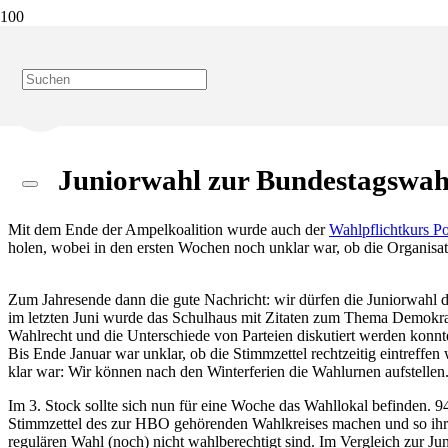
Start
Blog
Juniorwahl zur Bundestagswahl 2025
Juniorwahl zur Bundestagswah
Mit dem Ende der Ampelkoalition wurde auch der
Wahlpflichtkurs Po
holen, wobei in den ersten Wochen noch unklar war, ob die Organisa
Zum Jahresende dann die gute Nachricht: wir dürfen die Juniorwahl
im letzten Juni wurde das Schulhaus mit Zitaten zum Thema Demokra
Wahlrecht und die Unterschiede von Parteien diskutiert werden konnt
Bis Ende Januar war unklar, ob die Stimmzettel rechtzeitig eintreffe
klar war: Wir können nach den Winterferien die Wahlurnen aufstellen
Im 3. Stock sollte sich nun für eine Woche das Wahllokal befinden.
Stimmzettel des zur HBO gehörenden Wahlkreises machen und so ihre b
regulären Wahl (noch) nicht wahlberechtigt sind. Im Vergleich zur 