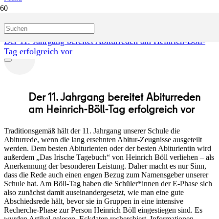
Start
Blog
Der 11. Jahrgang bereitet Abiturreden am Heinrich-Böll-
Tag erfolgreich vor
Der 11. Jahrgang bereitet Abiturreden
am Heinrich-Böll-Tag erfolgreich vor
Traditionsgemäß hält der 11. Jahrgang unserer Schule die
Abiturrede, wenn die lang ersehnten Abitur-Zeugnisse ausgeteilt
werden. Dem besten Abiturienten oder der besten Abiturientin wird
außerdem „Das Irische Tagebuch“ von Heinrich Böll verliehen – als
Anerkennung der besonderen Leistung. Daher macht es nur Sinn,
dass die Rede auch einen engen Bezug zum Namensgeber unserer
Schule hat. Am Böll-Tag haben die Schüler*innen der E-Phase sich
also zunächst damit auseinandergesetzt, wie man eine gute
Abschiedsrede hält, bevor sie in Gruppen in eine intensive
Recherche-Phase zur Person Heinrich Böll eingestiegen sind. Es
wurden Artikel gelesen, Eckdaten recherchiert, Informationen